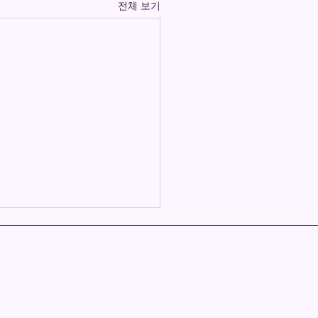
전체 보기
] 리셉셔니스트 (정규직)