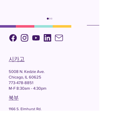
[채용공고] 리셉셔니스트 (정규
시카고
시민권 및 DACA 갱신 워크숍 (시카고 사무소)
5008 N. Kedzie Ave.
Chicago, IL 60625
773-478-8851
M-F 8:30am - 4:30pm
북부
1166 S. Elmhurst Rd.
Mt. Prospect, IL 60056
847-439-5195
M-F 8:30am - 4:30pm
레이크