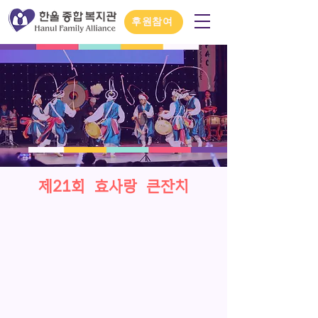
후원참여
제21회 효사랑 큰잔치